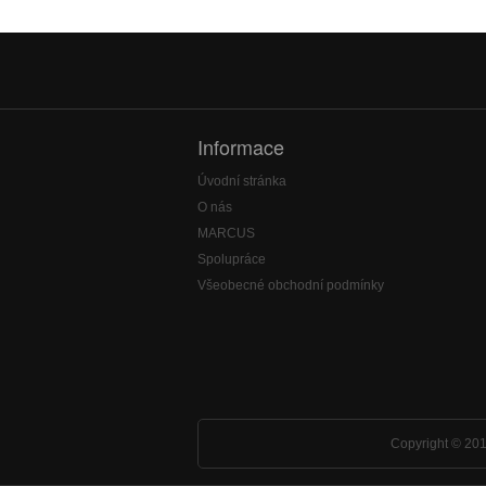
Informace
Úvodní stránka
O nás
MARCUS
Spolupráce
Všeobecné obchodní podmínky
Copyright © 201