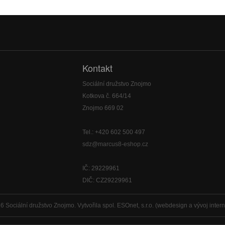
Kontakt
Sociální družstvo Znojmo
Kotkova č. 664/14
Znojmo 669 02
Tel.: +420 602 500 497
sdz@marcus8-eshop.cz
IČ: 29229961
DIČ: CZ29229961
6 Sociální družstvo Znojmo.
Vytvořila spol. ESOnet, s.r.o. (webdesign a vývoj inter