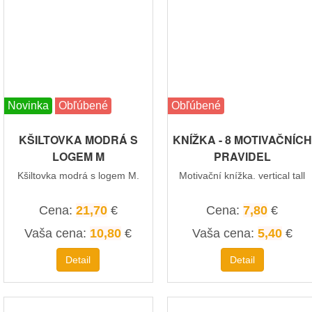
Novinka
Obľúbené
Obľúbené
KŠILTOVKA MODRÁ S
KNÍŽKA - 8 MOTIVAČNÍCH
LOGEM M
PRAVIDEL
Kšiltovka modrá s logem M.
Motivační knížka. vertical tall
Cena:
21,70
€
Cena:
7,80
€
Vaša cena:
10,80
€
Vaša cena:
5,40
€
Detail
Detail