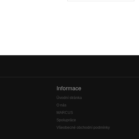
Informace
Úvodní stránka
O nás
MARCUS
Spolupráce
Všeobecné obchodní podmínky