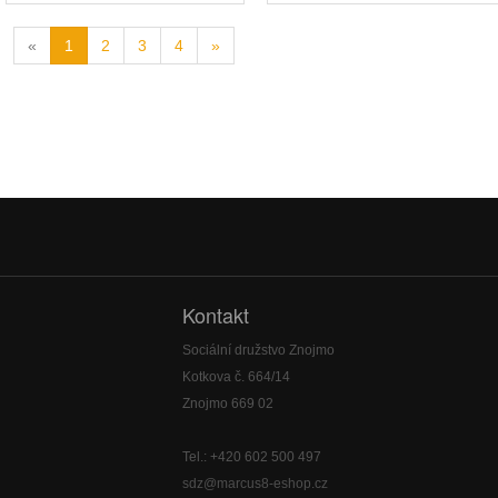
«
1
2
3
4
»
Kontakt
Sociální družstvo Znojmo
Kotkova č. 664/14
Znojmo 669 02
Tel.: +420 602 500 497
sdz@marcus8-eshop.cz