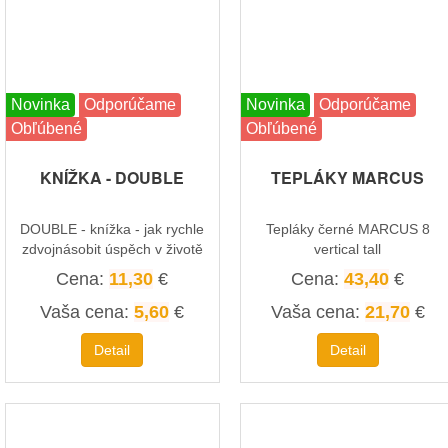
Novinka
Odporúčame
Novinka
Odporúčame
Obľúbené
Obľúbené
KNÍŽKA - DOUBLE
TEPLÁKY MARCUS
DOUBLE - knížka - jak rychle
Tepláky černé MARCUS 8
zdvojnásobit úspěch v životě
vertical tall
vertical tall
Cena:
11,30
€
Cena:
43,40
€
Vaša cena:
5,60
€
Vaša cena:
21,70
€
Detail
Detail