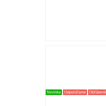
Novinka
Odporúčame
Obľúbené