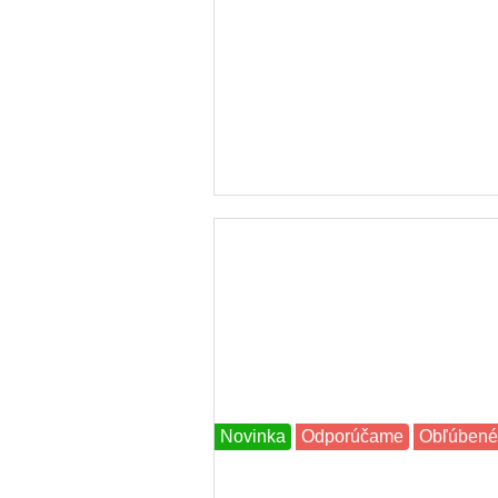
Novinka
Odporúčame
Obľúbené