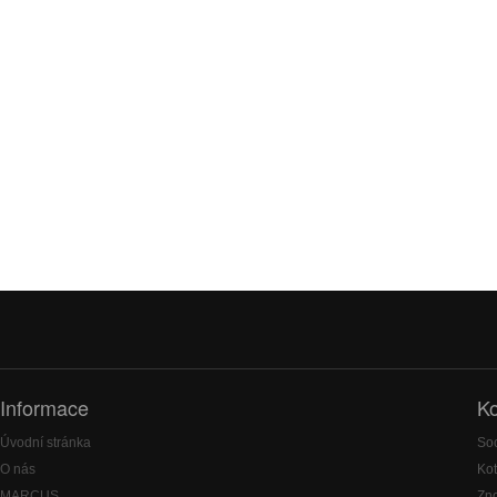
Informace
Ko
Úvodní stránka
Soc
O nás
Kot
MARCUS
Zn