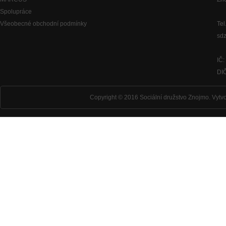
Spolupráce
Všeobecné obchodní podmínky
Tel
sd
IČ
DI
Copyright © 2016 Sociální družstvo Znojmo.
Vytvo