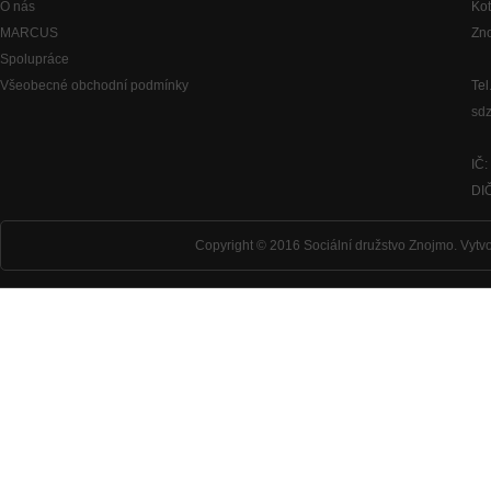
O nás
Kot
MARCUS
Zn
Spolupráce
Všeobecné obchodní podmínky
Tel
sd
IČ
DI
Copyright © 2016 Sociální družstvo Znojmo.
Vytvo