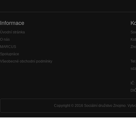
Informace
Ko
Úvodní stránka
Soc
O nás
Kot
MARCUS
Zn
Spolupráce
Všeobecné obchodní podmínky
Tel
sd
IČ
DI
Copyright © 2016 Sociální družstvo Znojmo.
Vytvo